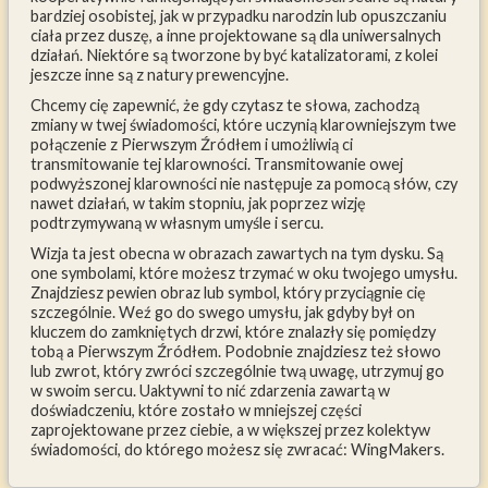
bardziej osobistej, jak w przypadku narodzin lub opuszczaniu
ciała przez duszę, a inne projektowane są dla uniwersalnych
działań. Niektóre są tworzone by być katalizatorami, z kolei
jeszcze inne są z natury prewencyjne.
Chcemy cię zapewnić, że gdy czytasz te słowa, zachodzą
zmiany w twej świadomości, które uczynią klarowniejszym twe
połączenie z Pierwszym Źródłem i umożliwią ci
transmitowanie tej klarowności. Transmitowanie owej
podwyższonej klarowności nie następuje za pomocą słów, czy
nawet działań, w takim stopniu, jak poprzez wizję
podtrzymywaną w własnym umyśle i sercu.
Wizja ta jest obecna w obrazach zawartych na tym dysku. Są
one symbolami, które możesz trzymać w oku twojego umysłu.
Znajdziesz pewien obraz lub symbol, który przyciągnie cię
szczególnie. Weź go do swego umysłu, jak gdyby był on
kluczem do zamkniętych drzwi, które znalazły się pomiędzy
tobą a Pierwszym Źródłem. Podobnie znajdziesz też słowo
lub zwrot, który zwróci szczególnie twą uwagę, utrzymuj go
w swoim sercu. Uaktywni to nić zdarzenia zawartą w
doświadczeniu, które zostało w mniejszej części
zaprojektowane przez ciebie, a w większej przez kolektyw
świadomości, do którego możesz się zwracać: WingMakers.