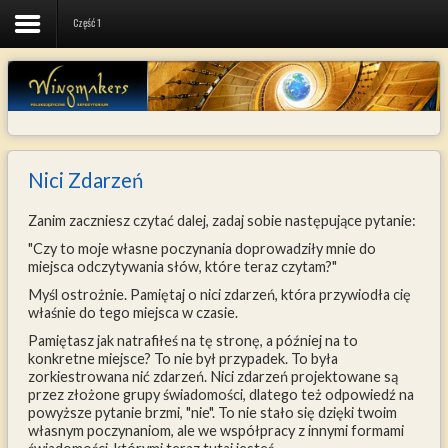
Część 1
Aktualności
Kapsuła Czasu
James
Nici Zdarzeń
Filozofia
Zanim zaczniesz czytać dalej, zadaj sobie następujące pytanie:
Poezja
"Czy to moje własne poczynania doprowadziły mnie do
miejsca odczytywania słów, które teraz czytam?"
Muzyka
Myśl ostrożnie. Pamiętaj o nici zdarzeń, która przywiodła cię
właśnie do tego miejsca w czasie.
Obrazy
Pamiętasz jak natrafiłeś na tę stronę, a później na to
konkretne miejsce? To nie był przypadek. To była
Biblioteka
zorkiestrowana nić zdarzeń. Nici zdarzeń projektowane są
przez złożone grupy świadomości, dlatego też odpowiedź na
Translators
powyższe pytanie brzmi, "nie". To nie stało się dzięki twoim
własnym poczynaniom, ale we współpracy z innymi formami
Komnaty