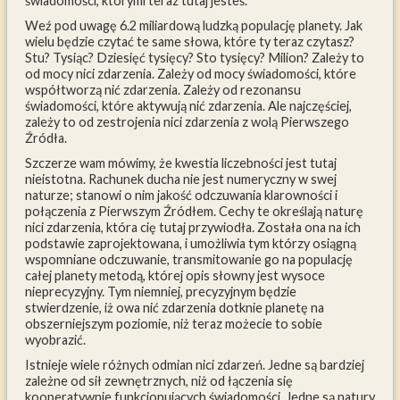
świadomości, którymi teraz tutaj jesteś.
Weź pod uwagę 6.2 miliardową ludzką populację planety. Jak
Lyricus
wielu będzie czytać te same słowa, które ty teraz czytasz?
Stu? Tysiąc? Dziesięć tysięcy? Sto tysięcy? Milion? Zależy to
Poziom Głębiej
od mocy nici zdarzenia. Zależy od mocy świadomości, które
współtworzą nić zdarzenia. Zależy od rezonansu
Blog
świadomości, które aktywują nić zdarzenia. Ale najczęściej,
zależy to od zestrojenia nici zdarzenia z wolą Pierwszego
Audiobooki
Źródła.
Szczerze wam mówimy, że kwestia liczebności jest tutaj
Inne
nieistotna. Rachunek ducha nie jest numeryczny w swej
naturze; stanowi o nim jakość odczuwania klarowności i
Kontakt
połączenia z Pierwszym Źródłem. Cechy te określają naturę
nici zdarzenia, która cię tutaj przywiodła. Została ona na ich
podstawie zaprojektowana, i umożliwia tym którzy osiągną
wspomniane odczuwanie, transmitowanie go na populację
całej planety metodą, której opis słowny jest wysoce
nieprecyzyjny. Tym niemniej, precyzyjnym będzie
stwierdzenie, iż owa nić zdarzenia dotknie planetę na
obszerniejszym poziomie, niż teraz możecie to sobie
wyobrazić.
Istnieje wiele różnych odmian nici zdarzeń. Jedne są bardziej
zależne od sił zewnętrznych, niż od łączenia się
kooperatywnie funkcjonujących świadomości. Jedne są natury